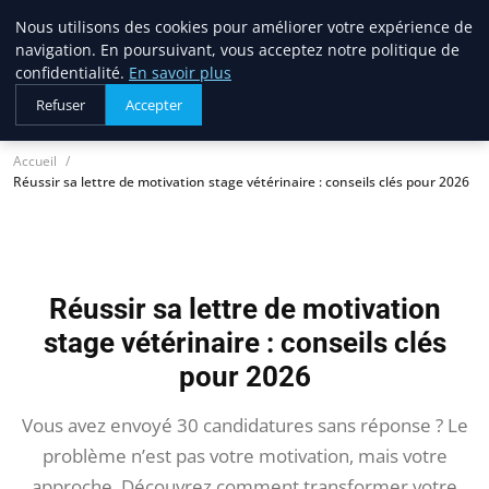
Nous utilisons des cookies pour améliorer votre expérience de
lostpages
navigation. En poursuivant, vous acceptez notre politique de
BUSINESS INSIGHTS
confidentialité.
En savoir plus
Refuser
Accepter
Accueil
Réussir sa lettre de motivation stage vétérinaire : conseils clés pour 2026
Réussir sa lettre de motivation
stage vétérinaire : conseils clés
pour 2026
Vous avez envoyé 30 candidatures sans réponse ? Le
problème n’est pas votre motivation, mais votre
approche. Découvrez comment transformer votre