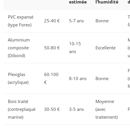
estimée
l’humidité
PVC expansé
T
25-40 €
5-7 ans
Bonne
(type Forex)
f
Aluminium
10-15
composite
50-80 €
Excellente
(
ans
(Dibond)
u
F
Plexiglas
60-100
8-10 ans
Bonne
(
(acrylique)
€
f
Bois traité
Moyenne
(contreplaqué
30-50 €
3-5 ans
(avec
F
marine)
traitement)