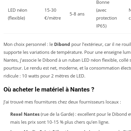
Bonne
LED néon
15-30
(avec
N
5-8 ans
(flexible)
€/mètre
protection
c
IP65)
Mon choix personnel : le
Dibond
pour l’extérieur, car il ne roui
supporte les variations de température. Pour une enseigne lu
Nantes, j’associe le Dibond à un ruban LED néon flexible, collé s
pourtour. Le rendu est net, moderne, et la consommation élect
ridicule : 10 watts pour 2 mètres de LED.
Où acheter le matériel à Nantes ?
J’ai trouvé mes fournitures chez deux fournisseurs locaux :
Rexel Nantes
(rue de la Garde) : excellent pour le Dibond e
mais les prix sont 10-15 % plus chers qu’en ligne.