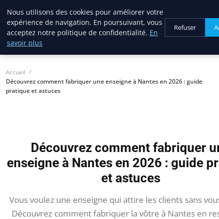
Nous utilisons des cookies pour améliorer votre
lostpages
expérience de navigation. En poursuivant, vous
BUSINESS INSIGHTS
Refuser
A
acceptez notre politique de confidentialité.
En
savoir plus
Accueil
Découvrez comment fabriquer une enseigne à Nantes en 2026 : guide
pratique et astuces
Découvrez comment fabriquer u
enseigne à Nantes en 2026 : guide p
et astuces
Vous voulez une enseigne qui attire les clients sans vous
Découvrez comment fabriquer la vôtre à Nantes en re