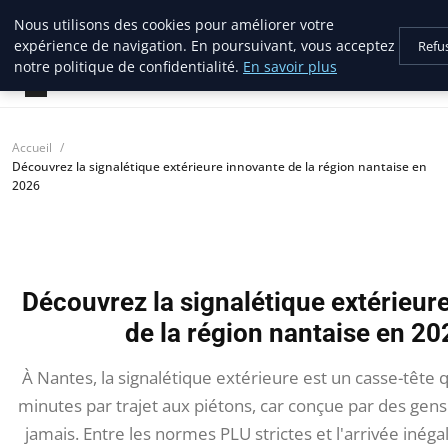
Nous utilisons des cookies pour améliorer votre
lostpages
expérience de navigation. En poursuivant, vous acceptez
Refu
BUSINESS INSIGHTS
notre politique de confidentialité.
En savoir plus
Accueil
Découvrez la signalétique extérieure innovante de la région nantaise en
2026
Découvrez la signalétique extérieur
de la région nantaise en 20
À Nantes, la signalétique extérieure est un casse-tête q
minutes par trajet aux piétons, car conçue par des gen
jamais. Entre les normes PLU strictes et l'arrivée iné