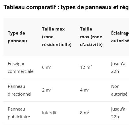
Tableau comparatif : types de panneaux et ré
Taille max
Taille
Type de
Éclairag
(zone
max (zone
panneau
autoris
résidentielle)
d'activité)
Enseigne
Jusqu'à
6 m²
12 m²
commerciale
22h
Panneau
Non
2 m²
4 m²
directionnel
autorisé
Panneau
Jusqu'à
Interdit
8 m²
publicitaire
22h