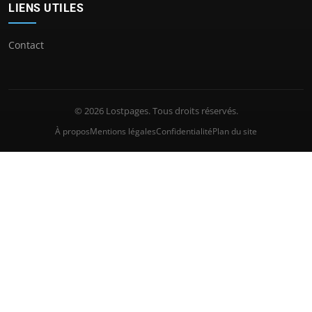
LIENS UTILES
Contact
© 2026 Lostpages. Tous droits réservés.
À propos
Mentions légales
Confidentialité
Plan du site