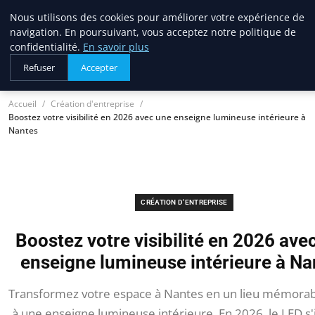
Nous utilisons des cookies pour améliorer votre expérience de
lostpages
navigation. En poursuivant, vous acceptez notre politique de
BUSINESS INSIGHTS
confidentialité.
En savoir plus
Refuser
Accepter
Accueil
Création d'entreprise
Boostez votre visibilité en 2026 avec une enseigne lumineuse intérieure à
Nantes
CRÉATION D'ENTREPRISE
Boostez votre visibilité en 2026 ave
enseigne lumineuse intérieure à Na
Transformez votre espace à Nantes en un lieu mémorab
à une enseigne lumineuse intérieure. En 2026, le LED s