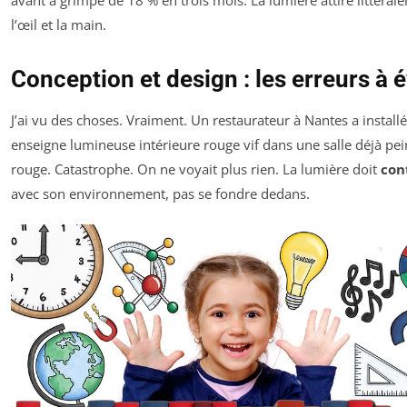
avant a grimpé de 18 % en trois mois. La lumière attire littéral
l’œil et la main.
Conception et design : les erreurs à é
J’ai vu des choses. Vraiment. Un restaurateur à Nantes a install
enseigne lumineuse intérieure rouge vif dans une salle déjà pei
rouge. Catastrophe. On ne voyait plus rien. La lumière doit
con
avec son environnement, pas se fondre dedans.