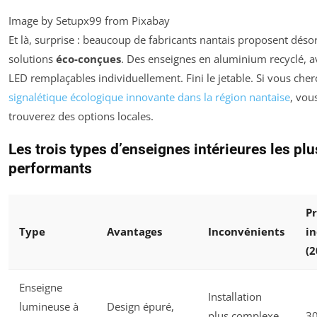
Image by Setupx99 from Pixabay
Et là, surprise : beaucoup de fabricants nantais proposent dés
solutions
éco-conçues
. Des enseignes en aluminium recyclé, a
LED remplaçables individuellement. Fini le jetable. Si vous che
signalétique écologique innovante dans la région nantaise
, vou
trouverez des options locales.
Les trois types d’enseignes intérieures les plu
performants
Pr
Type
Avantages
Inconvénients
in
(2
Enseigne
Installation
lumineuse à
Design épuré,
plus complexe,
30