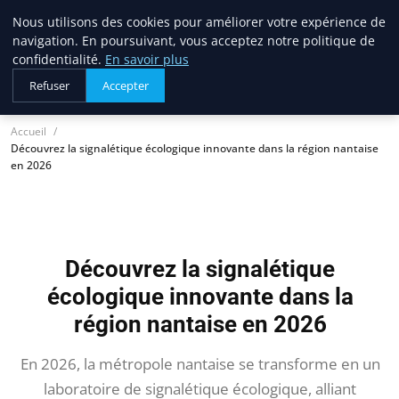
Nous utilisons des cookies pour améliorer votre expérience de
lostpages
navigation. En poursuivant, vous acceptez notre politique de
BUSINESS INSIGHTS
confidentialité.
En savoir plus
Refuser
Accepter
Accueil
Découvrez la signalétique écologique innovante dans la région nantaise
en 2026
Découvrez la signalétique
écologique innovante dans la
région nantaise en 2026
En 2026, la métropole nantaise se transforme en un
laboratoire de signalétique écologique, alliant