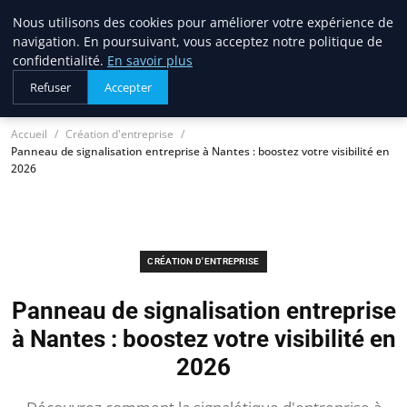
Nous utilisons des cookies pour améliorer votre expérience de
lostpages
navigation. En poursuivant, vous acceptez notre politique de
BUSINESS INSIGHTS
confidentialité.
En savoir plus
Refuser
Accepter
Accueil
Création d'entreprise
Panneau de signalisation entreprise à Nantes : boostez votre visibilité en
2026
CRÉATION D'ENTREPRISE
Panneau de signalisation entreprise
à Nantes : boostez votre visibilité en
2026