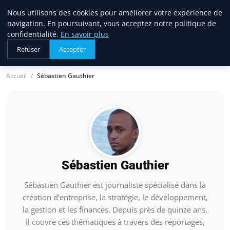
Nous utilisons des cookies pour améliorer votre expérience de
lostpages
navigation. En poursuivant, vous acceptez notre politique de
BUSINESS INSIGHTS
confidentialité.
En savoir plus
Refuser
Accepter
Accueil
Sébastien Gauthier
Sébastien Gauthier
Sébastien Gauthier est journaliste spécialisé dans la
création d’entreprise, la stratégie, le développement,
la gestion et les finances. Depuis près de quinze ans,
il couvre ces thématiques à travers des reportages,