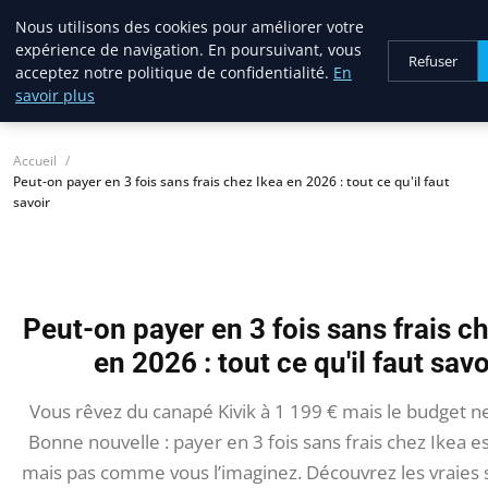
Nous utilisons des cookies pour améliorer votre
lostpages
expérience de navigation. En poursuivant, vous
BUSINESS INSIGHTS
Refuser
acceptez notre politique de confidentialité.
En
savoir plus
Accueil
Peut-on payer en 3 fois sans frais chez Ikea en 2026 : tout ce qu'il faut
savoir
Peut-on payer en 3 fois sans frais c
en 2026 : tout ce qu'il faut savo
Vous rêvez du canapé Kivik à 1 199 € mais le budget ne
Bonne nouvelle : payer en 3 fois sans frais chez Ikea es
mais pas comme vous l’imaginez. Découvrez les vraies s