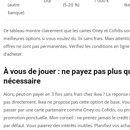
Oui
1 000 €
(autre
(5-20 %)
Ik
banque)
Ce tableau montre clairement que les cartes Oney et Cofidis son
meilleures options si vous voulez du 3x sans frais. Mais attentio
offres ne sont pas permanentes. Vérifiez les conditions en ligne
d'acheter.
À vous de jouer : ne payez pas plus q
nécessaire
Alors, peut-on payer en 3 fois sans frais chez Ikea ? La réponse 
pas directement. Ikea ne propose pas cette option de base. Vo
passer par une carte partenaire comme Oney ou Cofidis, ou pro
promotion ponctuelle. Mon conseil : ne prenez jamais le crédit
par défaut. Vous paierez des intérêts inutiles. Planifiez vos achat