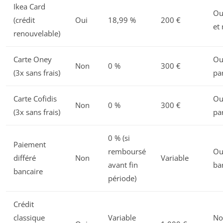
Ikea Card
Ou
(crédit
Oui
18,99 %
200 €
et
renouvelable)
Carte Oney
Oui
Non
0 %
300 €
(3x sans frais)
pa
Carte Cofidis
Oui
Non
0 %
300 €
(3x sans frais)
pa
0 % (si
Paiement
remboursé
Ou
différé
Non
Variable
avant fin
ba
bancaire
période)
Crédit
classique
Variable
No