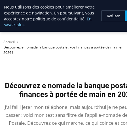
Nous utilisons des cookies pour améliorer votre
lostpages
expérience de navigation. En poursuivant, vous
BUSINESS INSIGHTS
Refuser
acceptez notre politique de confidentialité.
En
savoir plus
Accueil
Découvrez e nomade la banque postale : vos finances à portée de main en
2026 !
Découvrez e nomade la banque posta
finances à portée de main en 20
J’ai failli jeter mon téléphone, mais aujourd’hui je ne p
passer : voici mon test sans filtre de l’appli e-nomade 
Postale. Découvrez ce qui marche, ce qui coince et 