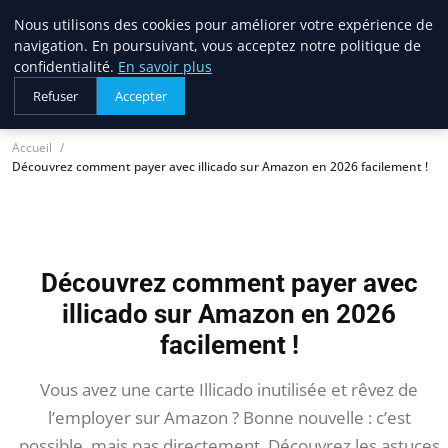
Nous utilisons des cookies pour améliorer votre expérience de
lostpages
navigation. En poursuivant, vous acceptez notre politique de
BUSINESS INSIGHTS
confidentialité.
En savoir plus
Refuser
Accepter
Accueil
Découvrez comment payer avec illicado sur Amazon en 2026 facilement !
Découvrez comment payer avec
illicado sur Amazon en 2026
facilement !
Vous avez une carte Illicado inutilisée et rêvez de
l’employer sur Amazon ? Bonne nouvelle : c’est
possible, mais pas directement. Découvrez les astuces