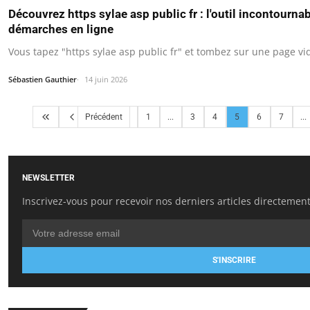
Découvrez https sylae asp public fr : l'outil incontourn
démarches en ligne
Vous tapez "https sylae asp public fr" et tombez sur une page vi
Sébastien Gauthier
14 juin 2026
Précédent
1
...
3
4
5
6
7
...
NEWSLETTER
Inscrivez-vous pour recevoir nos derniers articles directement
S'INSCRIRE