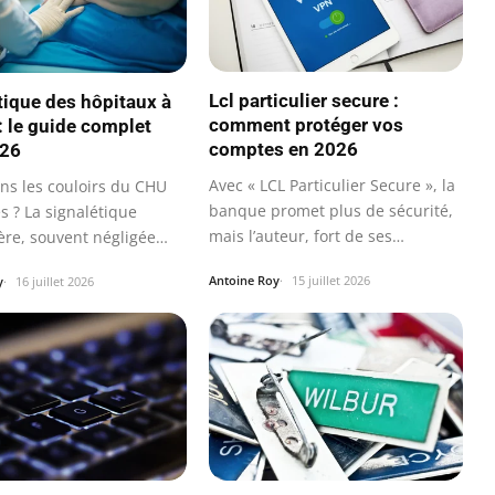
Lcl particulier secure :
tique des hôpitaux à
comment protéger vos
: le guide complet
comptes en 2026
026
Avec « LCL Particulier Secure », la
ns les couloirs du CHU
banque promet plus de sécurité,
s ? La signalétique
mais l’auteur, fort de ses…
ière, souvent négligée…
Antoine Roy
15 juillet 2026
y
16 juillet 2026