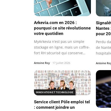
Arkevia.com en 2026 :
Signalé
pourquoi ce site révolutionne
Nantes 
votre quotidien
pour 2
MyArkevia n’est pas un simple
Perdu da
stockage en ligne, mais un coffre-
de Nante
fort RH sécurisé qui conserve
hospital
vos…
Antoine Roy
17 juillet 2026
Antoine Ro
INNOVATION ET TECHNOLOGIE
Service client Pôle emploi tel
: comment joindre un