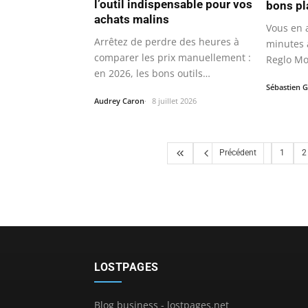
l’outil indispensable pour vos
bons pl
achats malins
Vous en 
Arrêtez de perdre des heures à
minutes à
comparer les prix manuellement :
Reglo Mo
en 2026, les bons outils…
Sébastien G
Audrey Caron
8 juillet 2026
Précédent
1
2
LOSTPAGES
Blog business - lostpages.net