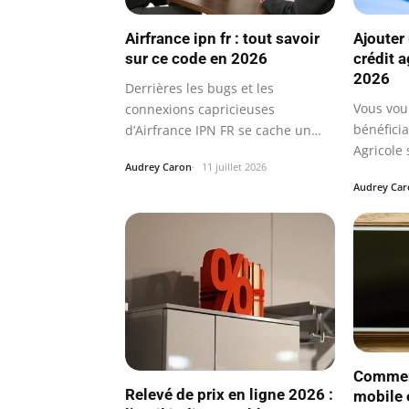
Airfrance ipn fr : tout savoir
Ajouter 
sur ce code en 2026
crédit a
2026
Derrières les bugs et les
Vous vou
connexions capricieuses
bénéficia
d’Airfrance IPN FR se cache un
Agricole 
outil vital pour…
Audrey Caron
11 juillet 2026
Audrey Car
Comment
Relevé de prix en ligne 2026 :
mobile 