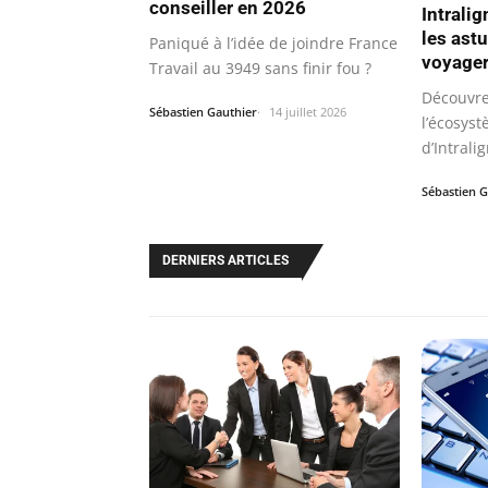
conseiller en 2026
Intralig
les ast
Paniqué à l’idée de joindre France
voyager
Travail au 3949 sans finir fou ?
Découvre
Sébastien Gauthier
14 juillet 2026
l’écosys
d’Intrali
comprena
Sébastien G
DERNIERS ARTICLES