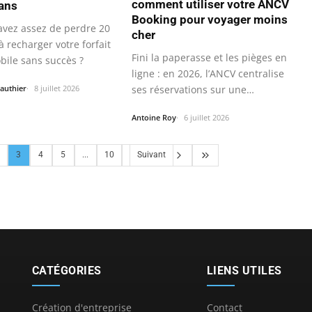
comment utiliser votre ANCV
ans
Booking pour voyager moins
avez assez de perdre 20
cher
 recharger votre forfait
Fini la paperasse et les pièges en
bile sans succès ?
ligne : en 2026, l’ANCV centralise
ses réservations sur une…
authier
8 juillet 2026
Antoine Roy
6 juillet 2026
3
4
5
...
10
Suivant
CATÉGORIES
LIENS UTILES
Création d'entreprise
Contact