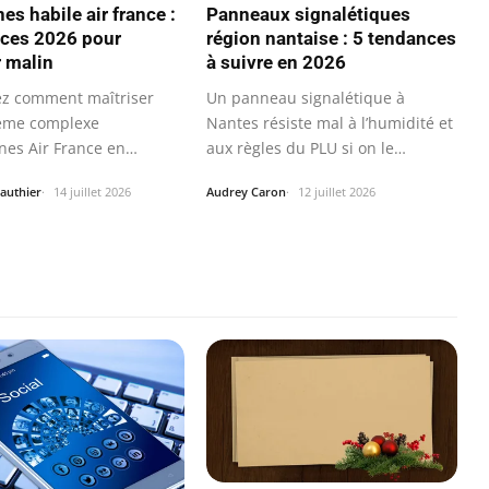
nes habile air france :
Panneaux signalétiques
uces 2026 pour
région nantaise : 5 tendances
 malin
à suivre en 2026
z comment maîtriser
Un panneau signalétique à
tème complexe
Nantes résiste mal à l’humidité et
gnes Air France en
aux règles du PLU si on le
nt enfin le…
choisit…
authier
14 juillet 2026
Audrey Caron
12 juillet 2026