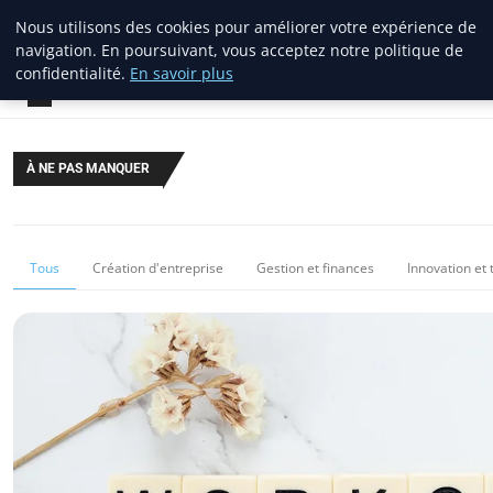
Nous utilisons des cookies pour améliorer votre expérience de
lostpages
navigation. En poursuivant, vous acceptez notre politique de
BUSINESS INSIGHTS
confidentialité.
En savoir plus
À NE PAS MANQUER
Tous
Création d'entreprise
Gestion et finances
Innovation et