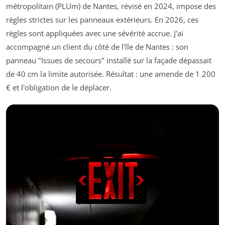
métropolitain (PLUm) de Nantes, révisé en 2024, impose des
règles strictes sur les panneaux extérieurs. En 2026, ces
règles sont appliquées avec une sévérité accrue. J'ai
accompagné un client du côté de l'île de Nantes : son
panneau "Issues de secours" installé sur la façade dépassait
de 40 cm la limite autorisée. Résultat : une amende de 1 200
€ et l'obligation de le déplacer.