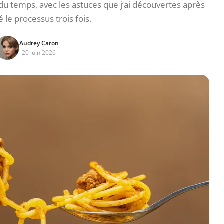
du temps, avec les astuces que j’ai découvertes après
é le processus trois fois.
Audrey Caron
20 juin 2026