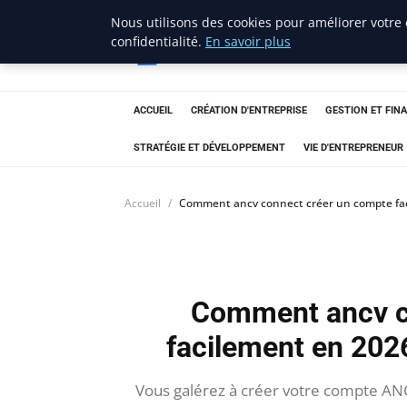
Nous utilisons des cookies pour améliorer votre
lostpages
confidentialité.
En savoir plus
BUSINESS INSIGHTS
ACCUEIL
CRÉATION D'ENTREPRISE
GESTION ET FIN
STRATÉGIE ET DÉVELOPPEMENT
VIE D'ENTREPRENEUR
Accueil
Comment ancv connect créer un compte faci
Comment ancv c
facilement en 2026
Vous galérez à créer votre compte ANC