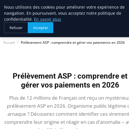
Nous utilisons des cookies pour améliorer votre expérience de
lostpages
navigation. En poursuivant, vous acceptez notre politique de
BUSINESS INSIGHTS
confidentialité.
En savoir plus
Refuser
Accepter
Accueil
Prélèvement ASP : comprendre et gérer vos paiements en 2026
Prélèvement ASP : comprendre et
gérer vos paiements en 2026
Plus de 12 millions de Français ont reçu un mystérieu
prélèvement ASP en 2026. Organisme public légitime 
arnaque ? Découvrez comment identifier ces virement
comprendre leur origine et réagir en cas d'anomalie – a