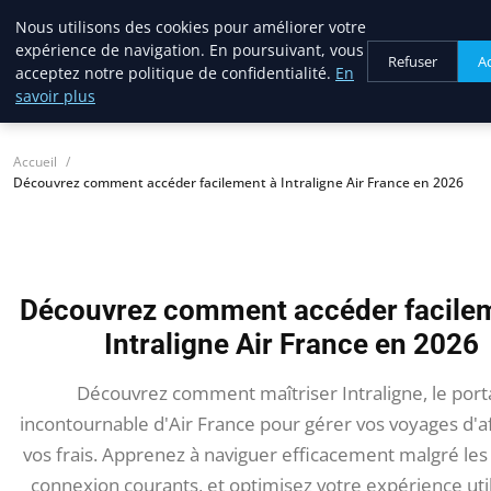
Nous utilisons des cookies pour améliorer votre
lostpages
expérience de navigation. En poursuivant, vous
BUSINESS INSIGHTS
Refuser
A
acceptez notre politique de confidentialité.
En
savoir plus
Accueil
Découvrez comment accéder facilement à Intraligne Air France en 2026
Découvrez comment accéder facile
Intraligne Air France en 2026
Découvrez comment maîtriser Intraligne, le porta
incontournable d'Air France pour gérer vos voyages d'af
vos frais. Apprenez à naviguer efficacement malgré les
connexion courants, et optimisez votre expérience uti