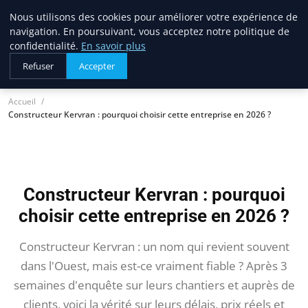
Nous utilisons des cookies pour améliorer votre expérience de
lostpages
navigation. En poursuivant, vous acceptez notre politique de
BUSINESS INSIGHTS
confidentialité.
En savoir plus
Refuser
Accepter
Accueil
Constructeur Kervran : pourquoi choisir cette entreprise en 2026 ?
Constructeur Kervran : pourquoi
choisir cette entreprise en 2026 ?
Constructeur Kervran : un nom qui revient souvent
dans l'Ouest, mais est-ce vraiment fiable ? Après 3
semaines d'enquête sur leurs chantiers et auprès de
clients, voici la vérité sur leurs délais, prix réels et