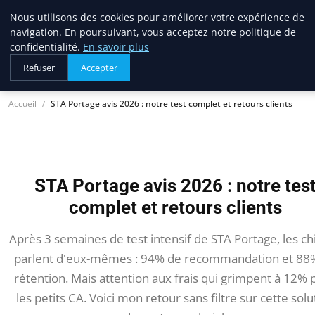
Nous utilisons des cookies pour améliorer votre expérience de
lostpages
navigation. En poursuivant, vous acceptez notre politique de
BUSINESS INSIGHTS
confidentialité.
En savoir plus
Refuser
Accepter
Accueil
STA Portage avis 2026 : notre test complet et retours clients
STA Portage avis 2026 : notre tes
complet et retours clients
Après 3 semaines de test intensif de STA Portage, les chi
parlent d'eux-mêmes : 94% de recommandation et 88
rétention. Mais attention aux frais qui grimpent à 12% 
les petits CA. Voici mon retour sans filtre sur cette solu