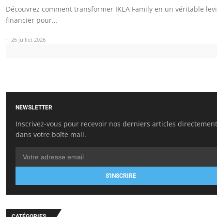
Découvrez comment transformer IKEA Family en un véritable levi
financier pour…
26 juillet 2026
NEWSLETTER
Inscrivez-vous pour recevoir nos derniers articles directemen
dans votre boîte mail.
S'INSCRIRE
CATÉGORIES