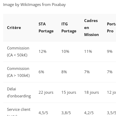
Image by WikiImages from Pixabay
Cadres
STA
ITG
Port
Critère
en
Portage
Portage
Pro
Mission
Commission
12%
10%
11%
9%
(CA < 50k€)
Commission
6%
8%
7%
7%
(CA > 100k€)
Délai
22 jours
15 jours
18 jours
12 j
d'onboarding
Service client
4,5/5
3,8/5
4,2/5
3,5/