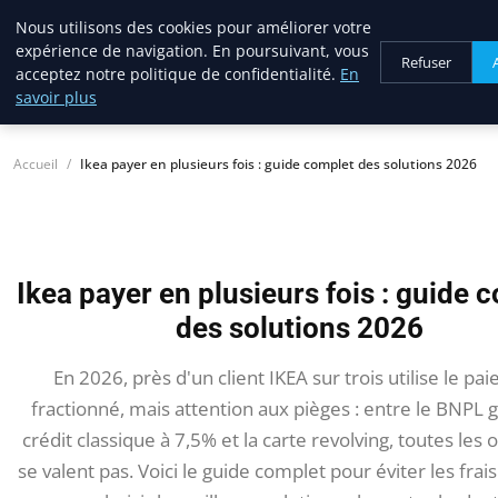
Nous utilisons des cookies pour améliorer votre
lostpages
expérience de navigation. En poursuivant, vous
BUSINESS INSIGHTS
Refuser
acceptez notre politique de confidentialité.
En
savoir plus
Accueil
Ikea payer en plusieurs fois : guide complet des solutions 2026
Ikea payer en plusieurs fois : guide 
des solutions 2026
En 2026, près d'un client IKEA sur trois utilise le pa
fractionné, mais attention aux pièges : entre le BNPL gr
crédit classique à 7,5% et la carte revolving, toutes les 
se valent pas. Voici le guide complet pour éviter les frai