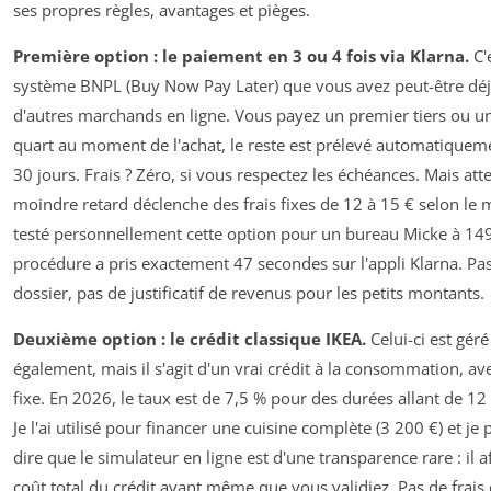
ses propres règles, avantages et pièges.
Première option : le paiement en 3 ou 4 fois via Klarna.
C'e
système BNPL (Buy Now Pay Later) que vous avez peut-être déj
d'autres marchands en ligne. Vous payez un premier tiers ou u
quart au moment de l'achat, le reste est prélevé automatiqueme
30 jours. Frais ? Zéro, si vous respectez les échéances. Mais atte
moindre retard déclenche des frais fixes de 12 à 15 € selon le m
testé personnellement cette option pour un bureau Micke à 149 
procédure a pris exactement 47 secondes sur l'appli Klarna. Pa
dossier, pas de justificatif de revenus pour les petits montants.
Deuxième option : le crédit classique IKEA.
Celui-ci est géré
également, mais il s'agit d'un vrai crédit à la consommation, a
fixe. En 2026, le taux est de 7,5 % pour des durées allant de 12
Je l'ai utilisé pour financer une cuisine complète (3 200 €) et je
dire que le simulateur en ligne est d'une transparence rare : il af
coût total du crédit avant même que vous validiez. Pas de frais 