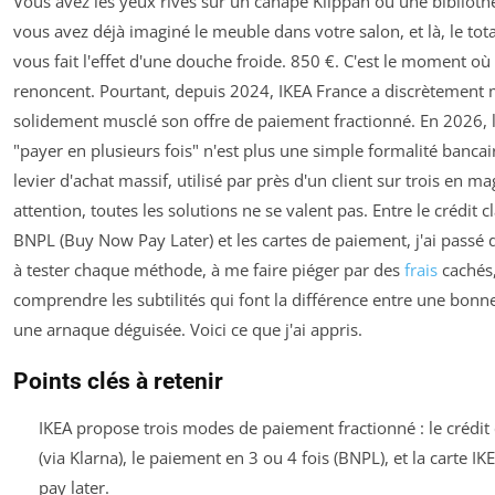
Vous avez les yeux rivés sur un canapé Klippan ou une bibliothè
vous avez déjà imaginé le meuble dans votre salon, et là, le tota
vous fait l'effet d'une douche froide. 850 €. C'est le moment o
renoncent. Pourtant, depuis 2024, IKEA France a discrètement 
solidement musclé son offre de paiement fractionné. En 2026, l
"payer en plusieurs fois" n'est plus une simple formalité bancair
levier d'achat massif, utilisé par près d'un client sur trois en m
attention, toutes les solutions ne se valent pas. Entre le crédit c
BNPL (Buy Now Pay Later) et les cartes de paiement, j'ai passé 
à tester chaque méthode, à me faire piéger par des
frais
cachés,
comprendre les subtilités qui font la différence entre une bonne
une arnaque déguisée. Voici ce que j'ai appris.
Points clés à retenir
IKEA propose trois modes de paiement fractionné : le crédit 
(via Klarna), le paiement en 3 ou 4 fois (BNPL), et la carte I
pay later.