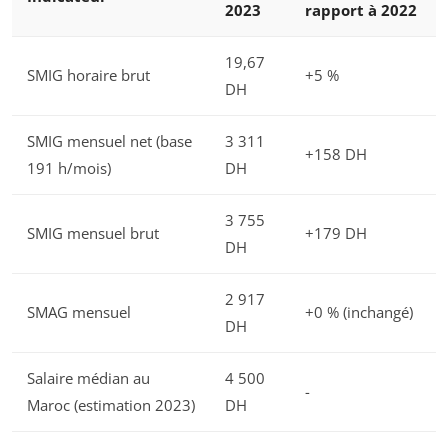
2023
rapport à 2022
19,67
SMIG horaire brut
+5 %
DH
SMIG mensuel net (base
3 311
+158 DH
191 h/mois)
DH
3 755
SMIG mensuel brut
+179 DH
DH
2 917
SMAG mensuel
+0 % (inchangé)
DH
Salaire médian au
4 500
-
Maroc (estimation 2023)
DH