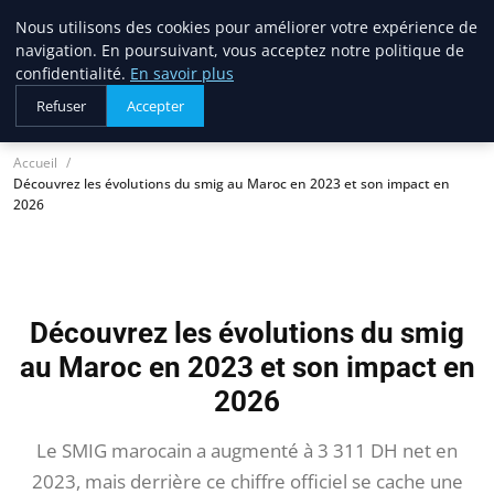
Nous utilisons des cookies pour améliorer votre expérience de
lostpages
navigation. En poursuivant, vous acceptez notre politique de
BUSINESS INSIGHTS
confidentialité.
En savoir plus
Refuser
Accepter
Accueil
Découvrez les évolutions du smig au Maroc en 2023 et son impact en
2026
Découvrez les évolutions du smig
au Maroc en 2023 et son impact en
2026
Le SMIG marocain a augmenté à 3 311 DH net en
2023, mais derrière ce chiffre officiel se cache une