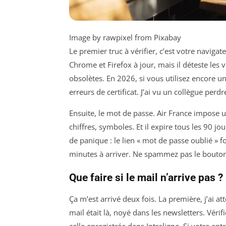
Image by rawpixel from Pixabay
Le premier truc à vérifier, c’est votre navigat
Chrome et Firefox à jour, mais il déteste les v
obsolètes. En 2026, si vous utilisez encore u
erreurs de certificat. J’ai vu un collègue per
Ensuite, le mot de passe. Air France impose u
chiffres, symboles. Et il expire tous les 90 j
de panique : le lien « mot de passe oublié » 
minutes à arriver. Ne spammez pas le bouton
Que faire si le mail n’arrive pas ?
Ça m’est arrivé deux fois. La première, j’ai a
mail était là, noyé dans les newsletters. Véri
celle enregistrée dans Intraligne. Si votre en