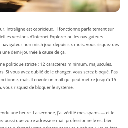
eur. Intraligne est capricieux. Il fonctionne parfaitement sur
ieilles versions d’Internet Explorer ou les navigateurs
n navigateur non mis à jour depuis six mois, vous risquez des
dre une demi-journée à cause de ça.
ne politique stricte : 12 caractères minimum, majuscules,
ours. Si vous avez oublié de le changer, vous serez bloqué. Pas
fonctionne, mais il envoie un mail qui peut mettre jusqu’à 15
, vous risquez de bloquer le système.
ttendu une heure. La seconde, j’ai vérifié mes spams — et le
fiez aussi que votre adresse e-mail professionnelle est bien
treprise a changé votre adresse sans vous prévenir, vous êtes