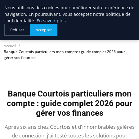
Nous utilisons des cookies pour améliorer votre expérience de
lostpages
navigation. En poursuivant, vous acceptez notre politique de
BUSINESS INSIGHTS
confidentialité.
En savoir plus
Refuser
Accepter
Accueil
Banque Courtois particuliers mon compte : guide complet 2026 pour
gérer vos finances
Banque Courtois particuliers mon
compte : guide complet 2026 pour
gérer vos finances
Après six ans chez Courtois et d'innombrables galères
de connexion, j'ai testé toutes les solutions pour