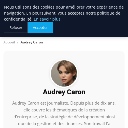
Nous utilisons des cookies pour améliorer votre expérience de
lostpages
navigation. En poursuivant, vous acceptez notre politique de
BUSINESS INSIGHTS
confidentialité.
En savoir plus
Refuser
Accepter
Accueil
Audrey Caron
Audrey Caron
Audrey Caron est journaliste. Depuis plus de dix ans,
elle couvre les thématiques de la création
d'entreprise, de la stratégie de développement ainsi
que de la gestion et des finances. Son travail l'a