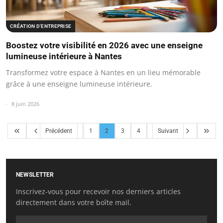
CRÉATION D'ENTREPRISE
Boostez votre visibilité en 2026 avec une enseigne
lumineuse intérieure à Nantes
Transformez votre espace à Nantes en un lieu mémorable
grâce à une enseigne lumineuse intérieure.
8 juin 2026
Précédent
1
2
3
4
Suivant
NEWSLETTER
Inscrivez-vous pour recevoir nos derniers articles
directement dans votre boîte mail.