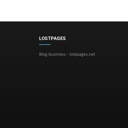
LOSTPAGES
Blog business - lostpages.net