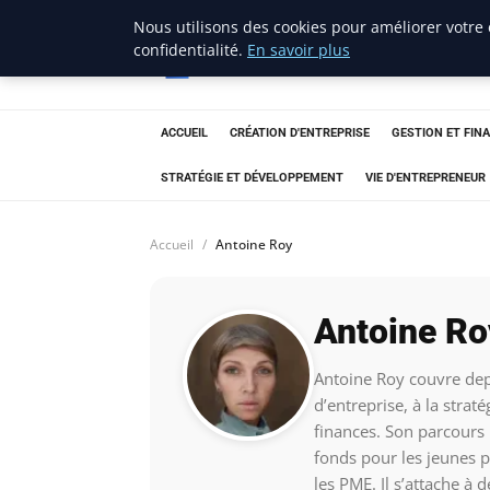
Nous utilisons des cookies pour améliorer votre
lostpages
confidentialité.
En savoir plus
BUSINESS INSIGHTS
ACCUEIL
CRÉATION D'ENTREPRISE
GESTION ET FIN
STRATÉGIE ET DÉVELOPPEMENT
VIE D'ENTREPRENEUR
Accueil
Antoine Roy
Antoine Ro
Antoine Roy couvre depu
d’entreprise, à la strat
finances. Son parcours 
fonds pour les jeunes p
les PME. Il s’attache à