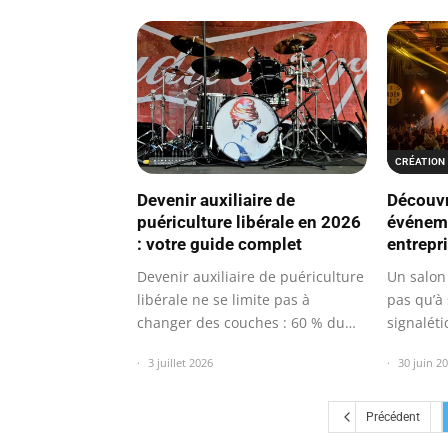
CRÉATION 
Découvr
Devenir auxiliaire de
événeme
puériculture libérale en 2026
entrepr
: votre guide complet
Un salon
Devenir auxiliaire de puériculture
pas qu’à 
libérale ne se limite pas à
signalét
changer des couches : 60 % du…
30 juin 2
3 juillet 2026
Précédent