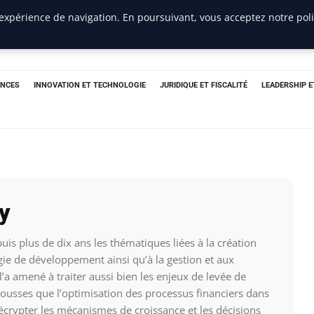
 expérience de navigation. En poursuivant, vous acceptez notre pol
ANCES
INNOVATION ET TECHNOLOGIE
JURIDIQUE ET FISCALITÉ
LEADERSHIP 
y
is plus de dix ans les thématiques liées à la création
égie de développement ainsi qu’à la gestion et aux
l’a amené à traiter aussi bien les enjeux de levée de
ousses que l’optimisation des processus financiers dans
 décrypter les mécanismes de croissance et les décisions