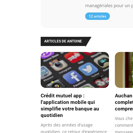
managériales pour un pu
12 articles
ARTICLES DE ANTOINE
Crédit mutuel app :
Auchan 
l'application mobile qui
complet
simplifie votre banque au
compren
quotidien
Vous ch
Après des années d’usage
comment 
quotidien, ce retour d’expérience
messager