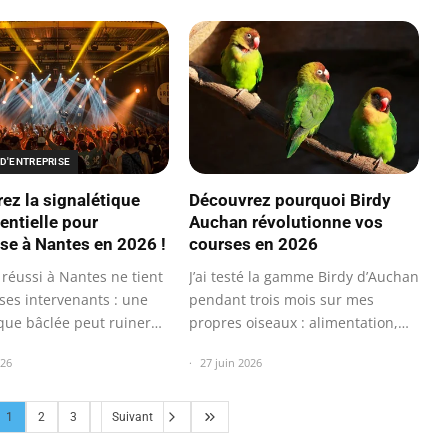
D'ENTREPRISE
ez la signalétique
Découvrez pourquoi Birdy
ntielle pour
Auchan révolutionne vos
ise à Nantes en 2026 !
courses en 2026
 réussi à Nantes ne tient
J’ai testé la gamme Birdy d’Auchan
ses intervenants : une
pendant trois mois sur mes
ique bâclée peut ruiner…
propres oiseaux : alimentation,
soins…
026
27 juin 2026
1
2
3
Suivant