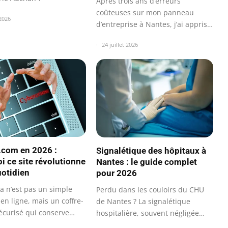
Après trois ans d’erreurs
coûteuses sur mon panneau
 2026
d’entreprise à Nantes, j’ai appris à
mes dépens…
24 juillet 2026
.com en 2026 :
Signalétique des hôpitaux à
i ce site révolutionne
Nantes : le guide complet
uotidien
pour 2026
a n’est pas un simple
Perdu dans les couloirs du CHU
en ligne, mais un coffre-
de Nantes ? La signalétique
sécurisé qui conserve
hospitalière, souvent négligée…