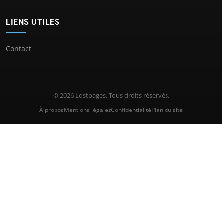
LIENS UTILES
Contact
© 2026 Lostpages. Tous droits réservés.
À propos
Mentions légales
Confidentialité
Plan du site