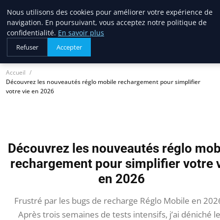
Nous utilisons des cookies pour améliorer votre expérience de
lostpages
navigation. En poursuivant, vous acceptez notre politique de
BUSINESS INSIGHTS
confidentialité.
En savoir plus
Refuser
Accepter
Accueil
Découvrez les nouveautés réglo mobile rechargement pour simplifier
votre vie en 2026
Découvrez les nouveautés réglo mob
rechargement pour simplifier votre 
en 2026
Frustré par les bugs de recharge Réglo Mobile en 202
Après trois semaines de tests intensifs, j’ai déniché l