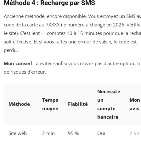
Méthode 4 : Recharge par SMS
Ancienne méthode, encore disponible. Vous envoyez un SMS av
code de la carte au 7XXXX (le numéro a changé en 2026, vérifie
le site). C'est lent — comptez 10 à 15 minutes pour que la rech
soit effective. Et si vous faites une erreur de saisie, le code est
perdu.
Mon conseil
: à éviter sauf si vous n'avez pas d'autre option. T
de risques d'erreur.
Nécessite
Temps
un
Mon
Méthode
Fiabilité
moyen
compte
avis
bancaire
Site web
2 min
95 %
Oui
⭐⭐⭐