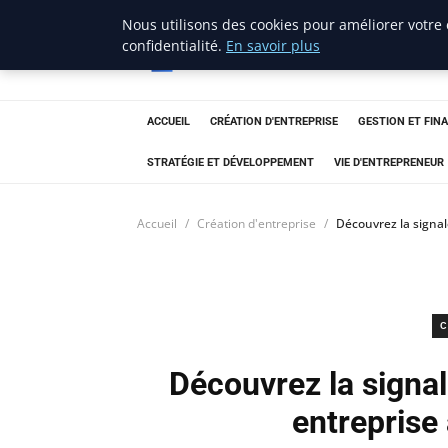
Nous utilisons des cookies pour améliorer votre
lostpages
confidentialité.
En savoir plus
BUSINESS INSIGHTS
ACCUEIL
CRÉATION D'ENTREPRISE
GESTION ET FIN
STRATÉGIE ET DÉVELOPPEMENT
VIE D'ENTREPRENEUR
Accueil
Création d'entreprise
Découvrez la signa
C
Découvrez la signa
entreprise