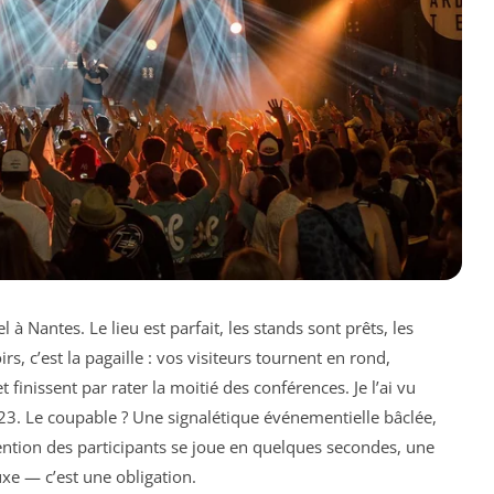
à Nantes. Le lieu est parfait, les stands sont prêts, les
rs, c’est la pagaille : vos visiteurs tournent en rond,
finissent par rater la moitié des conférences. Je l’ai vu
3. Le coupable ? Une signalétique événementielle bâclée,
ention des participants se joue en quelques secondes, une
uxe — c’est une obligation.