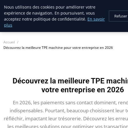
Nous utilisons des cookies pour améliorer votre
lostpages
expérience de navigation. En poursuivant, vous
BUSINESS INSIGHTS
Refuser
acceptez notre politique de confidentialité.
En savoir
plus
Accueil
Découvrez la meilleure TPE machine pour votre entreprise en 2026
Découvrez la meilleure TPE machi
votre entreprise en 2026
En 2026, les paiements sans contact dominent, rend
indispensables. Pourtant, beaucoup choisissent leur 
réfléchir, impactant leur trésorerie. Découvrez les erre
les meilleures solutions pour optimiser vos transactions